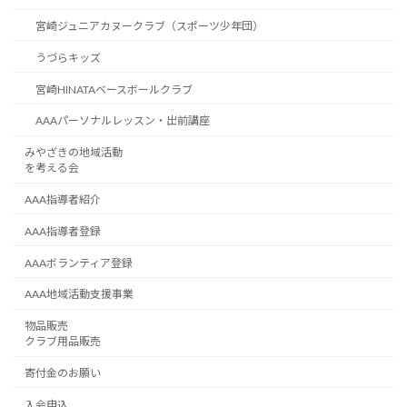
宮崎ジュニアカヌークラブ（スポーツ少年団）
うづらキッズ
宮崎HINATAベースボールクラブ
AAAパーソナルレッスン・出前講座
みやざきの地域活動
を考える会
AAA指導者紹介
AAA指導者登録
AAAボランティア登録
AAA地域活動支援事業
物品販売
クラブ用品販売
寄付金のお願い
入会申込