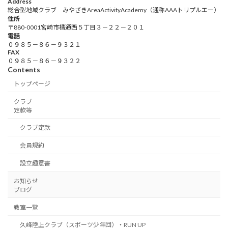
Address
総合型地域クラブ みやざきAreaActivityAcademy（通称AAAトリプルエー）
住所
〒880-0001宮崎市橘通西５丁目３－２２－２０１
電話
０９８５－８６－９３２１
FAX
０９８５－８６－９３２２
Contents
トップページ
クラブ
定款等
クラブ定款
会員規約
設立趣意書
お知らせ
ブログ
教室一覧
久峰陸上クラブ（スポーツ少年団）・RUN UP