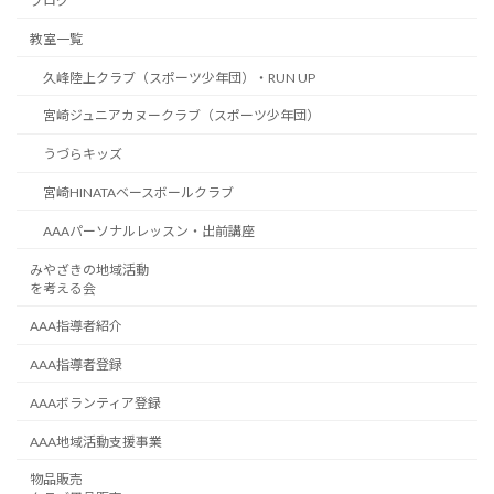
ブログ
教室一覧
久峰陸上クラブ（スポーツ少年団）・RUN UP
宮崎ジュニアカヌークラブ（スポーツ少年団）
うづらキッズ
宮崎HINATAベースボールクラブ
AAAパーソナルレッスン・出前講座
みやざきの地域活動
を考える会
AAA指導者紹介
AAA指導者登録
AAAボランティア登録
AAA地域活動支援事業
物品販売