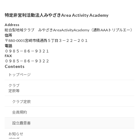
特定非営利活動法人みやざきArea Activity Academy
Address
総合型地域クラブ みやざきAreaActivityAcademy（通称AAAトリプルエー）
住所
〒880-0001宮崎市橘通西５丁目３－２２－２０１
電話
０９８５－８６－９３２１
FAX
０９８５－８６－９３２２
Contents
トップページ
クラブ
定款等
クラブ定款
会員規約
設立趣意書
お知らせ