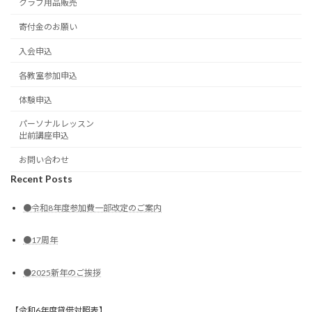
クラブ用品販売
寄付金のお願い
入会申込
各教室参加申込
体験申込
パーソナルレッスン
出前講座申込
お問い合わせ
Recent Posts
●令和8年度参加費一部改定のご案内
●17周年
●2025新年のご挨拶
【令和6年度貸借対照表】