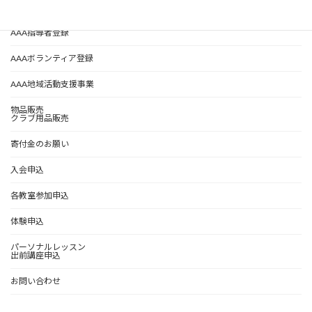
AAA指導者紹介
AAA指導者登録
AAAボランティア登録
AAA地域活動支援事業
物品販売
クラブ用品販売
寄付金のお願い
入会申込
各教室参加申込
体験申込
パーソナルレッスン
出前講座申込
お問い合わせ