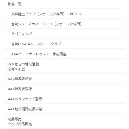
教室一覧
久峰陸上クラブ（スポーツ少年団）・RUN UP
宮崎ジュニアカヌークラブ（スポーツ少年団）
うづらキッズ
宮崎HINATAベースボールクラブ
AAAパーソナルレッスン・出前講座
みやざきの地域活動
を考える会
AAA指導者紹介
AAA指導者登録
AAAボランティア登録
AAA地域活動支援事業
物品販売
クラブ用品販売