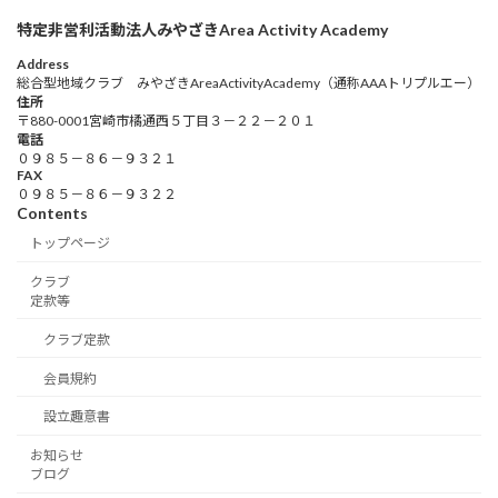
特定非営利活動法人みやざきArea Activity Academy
Address
総合型地域クラブ みやざきAreaActivityAcademy（通称AAAトリプルエー）
住所
〒880-0001宮崎市橘通西５丁目３－２２－２０１
電話
０９８５－８６－９３２１
FAX
０９８５－８６－９３２２
Contents
トップページ
クラブ
定款等
クラブ定款
会員規約
設立趣意書
お知らせ
ブログ