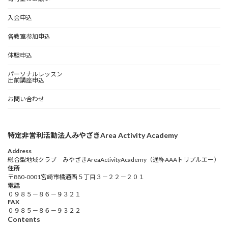
入会申込
各教室参加申込
体験申込
パーソナルレッスン
出前講座申込
お問い合わせ
特定非営利活動法人みやざきArea Activity Academy
Address
総合型地域クラブ みやざきAreaActivityAcademy（通称AAAトリプルエー）
住所
〒880-0001宮崎市橘通西５丁目３－２２－２０１
電話
０９８５－８６－９３２１
FAX
０９８５－８６－９３２２
Contents