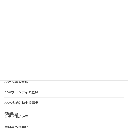
トップページ
クラブ
定款等
お知らせ
ブログ
教室一覧
みやざきの地域活動
を考える会
AAA指導者紹介
AAA指導者登録
AAAボランティア登録
AAA地域活動支援事業
物品販売
クラブ用品販売
寄付金のお願い