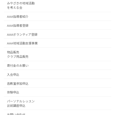
みやざきの地域活動
を考える会
AAA指導者紹介
AAA指導者登録
AAAボランティア登録
AAA地域活動支援事業
物品販売
クラブ用品販売
寄付金のお願い
入会申込
各教室参加申込
体験申込
パーソナルレッスン
出前講座申込
お問い合わせ