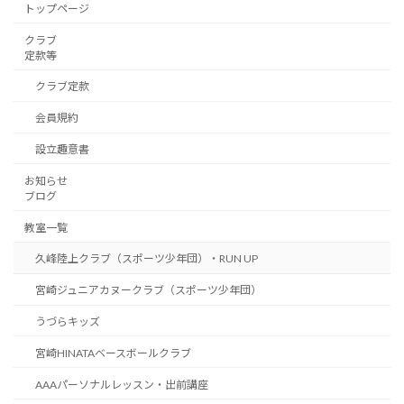
トップページ
クラブ
定款等
クラブ定款
会員規約
設立趣意書
お知らせ
ブログ
教室一覧
久峰陸上クラブ（スポーツ少年団）・RUN UP
宮崎ジュニアカヌークラブ（スポーツ少年団）
うづらキッズ
宮崎HINATAベースボールクラブ
AAAパーソナルレッスン・出前講座